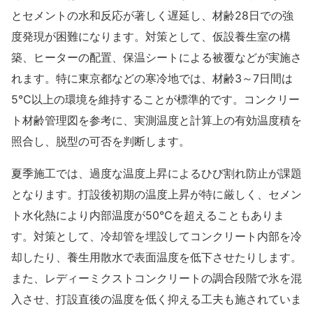
とセメントの水和反応が著しく遅延し、材齢28日での強
度発現が困難になります。対策として、仮設養生室の構
築、ヒーターの配置、保温シートによる被覆などが実施さ
れます。特に東京都などの寒冷地では、材齢3～7日間は
5℃以上の環境を維持することが標準的です。
コンクリー
ト材齢管理
図を参考に、実測温度と計算上の有効温度積を
照合し、脱型の可否を判断します。
夏季施工では、過度な温度上昇によるひび割れ防止が課題
となります。打設後初期の温度上昇が特に厳しく、セメン
ト水化熱により内部温度が50℃を超えることもありま
す。対策として、冷却管を埋設してコンクリート内部を冷
却したり、養生用散水で表面温度を低下させたりします。
また、
レディーミクストコンクリート
の調合段階で氷を混
入させ、打設直後の温度を低く抑える工夫も施されていま