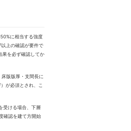
50%に相当する強度
m²以上の確認が要件で
結果を必ず確認してか
、床版版厚・支間長に
m²）が必須とされ、こ
を受ける場合、下層
度確認を建て方開始