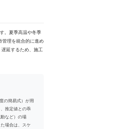
ます。夏季高温や冬季
齢管理を統合的に進め
く遅延するため、施工
5程度の簡易式）が用
り、推定値との乖
流動など）の場
った場合は、スケ