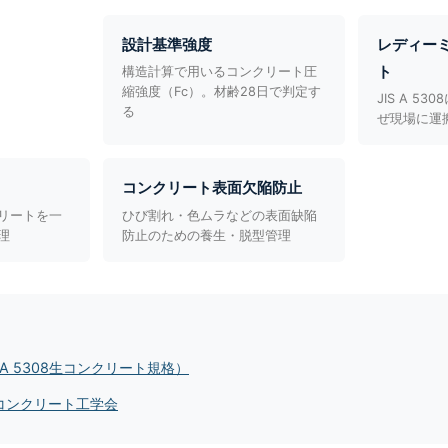
設計基準強度
レディー
ト
構造計算で用いるコンクリート圧
縮強度（Fc）。材齢28日で判定す
JIS A 5
る
ぜ現場に運
コンクリート表面欠陥防止
リートを一
ひび割れ・色ムラなどの表面缺陥
理
防止のための養生・脱型管理
 A 5308生コンクリート規格）
コンクリート工学会