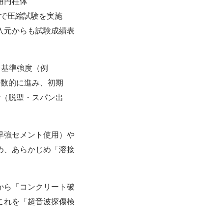
用円柱体
点で圧縮試験を実施
入元からも試験成績表
計基準強度（例
関数的に進み、初期
階（脱型・スパン出
早強セメント使用）や
め、あらかじめ「
溶接
から「
コンクリート破
これを「
超音波探傷検