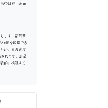
（余裕日程）確保
図ります。蒸気養
当の強度を取得でき
るため、昇温速度
施されます。加温
実験的に検証する
視