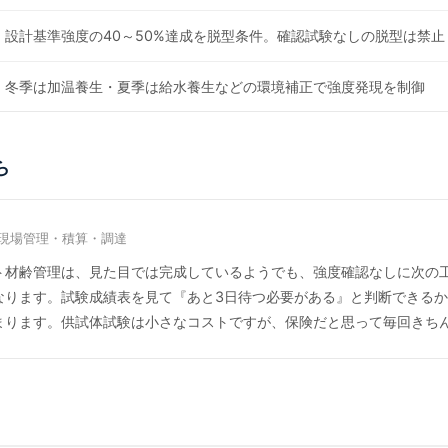
設計基準強度の40～50%達成を脱型条件。確認試験なしの脱型は禁止
冬季は加温養生・夏季は給水養生などの環境補正で強度発現を制御
ら
現場管理・積算・調達
ト材齢管理は、見た目では完成しているようでも、強度確認なしに次の
なります。試験成績表を見て『あと3日待つ必要がある』と判断できる
まります。供試体試験は小さなコストですが、保険だと思って毎回きち