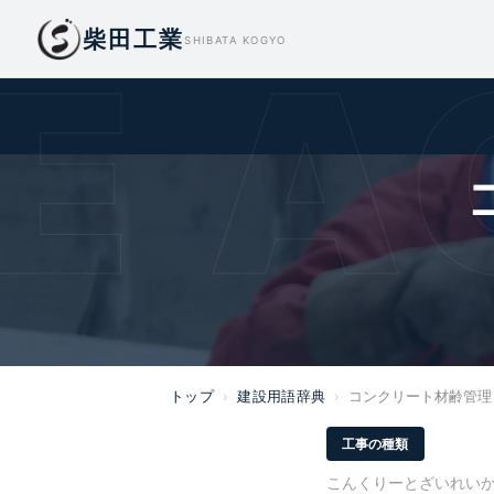
柴田工業
E A
SHIBATA KOGYO
トップ
›
建設用語辞典
›
コンクリート材齢管理
工事の種類
こんくりーとざいれい