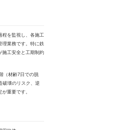
過程を監視し、各施工
管理業務です。特に鉄
が施工安全と工期制約
階（材齢7日での脱
造破壊のリスク、逆
定が重要です。