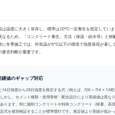
現は温度に大きく依存し、標準は20℃一定養生を想定してい
異なるため、「
コンクリート養生
」方法（保温・給水等）と材
特に冬季施工では、外気温が5℃以下の環境で強度発現が著し
の要否判断が重要です。
実績値のギャップ対応
14日強度から28日強度を推定する式（例えば、f28 ≒ f14 × 1.
しかし、セメント種類・使用骨材・配合設計により実績値は異な
あります。特に掘削コンクリートや特殊コンクリート（軽量、高
定式を個別検証することが標準慣行です。推定値より実績が低か