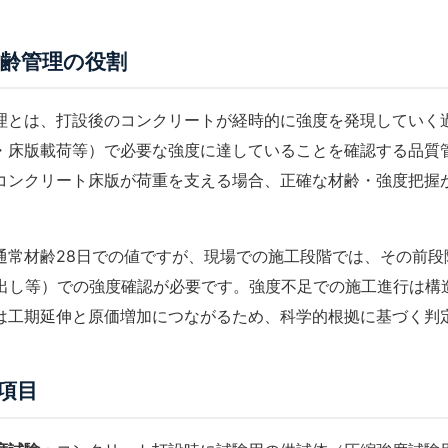
齢管理の役割
理とは、打設後のコンクリートが経時的に強度を発現していく
・床版載荷等）で必要な強度に達していることを確認する品質
コンクリート床版が荷重を支える場合、正確な材齢・強度把握
通常材齢28日での値ですが、現場での施工段階では、その前段
ン出し等）での強度確認が必要です。強度不足での施工進行は構
は工期延伸と原価増加につながるため、科学的根拠に基づく判
項目