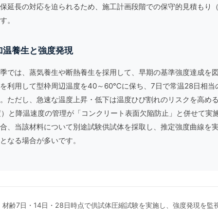
保延長の対応を迫られるため、施工計画段階での保守的見積もり
す。
加温養生と強度発現
季では、蒸気養生や断熱養生を採用して、早期の基準強度達成を
を利用して型枠周辺温度を40～60℃に保ち、7日で常温28日相
。ただし、急速な温度上昇・低下は温度ひび割れのリスクを高め
程度）と降温速度の管理が「
コンクリート表面欠陥防止」と併せて実
合、当該材料について別途試験供試体を採取し、推定強度曲線を
となる場合が多いです。
材齢7日・14日・28日時点で供試体圧縮試験を実施し、強度発現を監