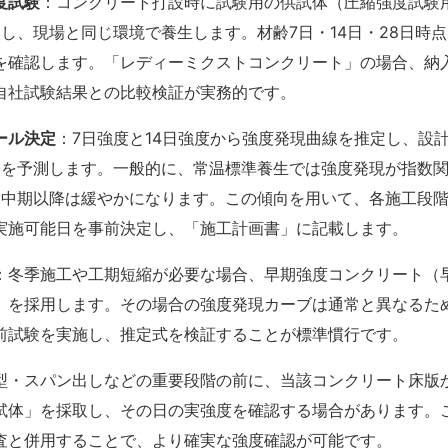
度試験
：コンクリート打設時に試験用の供試体（圧縮強度試験
を採取し、現場と同じ環境で養生します。材齢7日・14日・28日時
を確認します。「
レディーミクストコンクリート
」の場合、納
自社試験結果との比較検証が実務的です。
ール決定
：7日強度と14日強度から強度発現曲線を推定し、設
時期を予測します。一般的に、常温標準養生では強度発現が指数
、中期以降は緩やかになります。この傾向を用いて、各施工段
実施可能日を事前決定し、「
施工計画書
」に記載します。
：冬季施工や工期短縮が必要な場合、早期強度コンクリート（
）を採用します。その場合の強度発現カーブは通常と異なるた
前試験を実施し、推定式を検証することが標準慣行です。
型・スパン出しなどの重要段階の前に、当該コンクリート床版
試体
」を採取し、その日の実強度を確認する場合があります。
査と併用することで、より確実な強度確認が可能です。