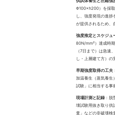
供試体養生と圧縮強
Φ100×h200）
し、強度発現の進捗
が提供されるため、
強度推定とスケジュ
80N/mm²）達成
（7日まで）は急速
し・上層建て方）の
早期強度取得の工夫
加温養生（蒸気養生
試験
」に相当する事
現場計測と記録
：脱
壊試験用抜き取り供
査
」などの非破壊検