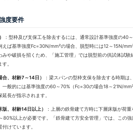
強度要件
）
：型枠及び支保工を除去するには、通常設計基準強度の40～
えば基準強度Fc=30N/mm²の場合、脱型時には12～15N/m
わみや破損を招くため、「
施工管理
」では脱型前の供試体試験
ます。
合、材齢7～14日）
：梁スパンの型枠支保を除去する時期は
一般的には基準強度の60～70%（Fc=30の場合18～21N/m
保延長が指示されます。
床版、材齢14日以上）
：上層の鉄骨建て方時に下層床版が荷重
～80%以上が必要です。「
鉄骨建て方安全管理
」では、この強
置付けています。