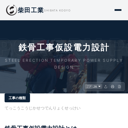
柴田工業
SHIBATA KOGYO
MPORARY P
鉄骨工事仮設電力設計
STEEL ERECTION TEMPORARY POWER SUPPLY
DESIGN
工事の種類
てっこうこうじかせつでんりょくせっけい