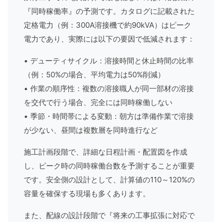
『同時稼働率』の予測です。カタログに記載された
定格電力（例：300A溶接機で約90kVA）はピーク
電力であり、実際には以下の要因で低減されます：
• デューティサイクル：溶接時間と休止時間の比率
（例：50%の場合、平均電力は50%削減）
• 作業の順序性：複数の溶接職人が同一部材の溶接
を交代で行う場合、完全には同時稼働しない
• 季節・時間帯による変動：朝方は準備作業で溶接
が少ない、昼間は複数層を同時進行など
施工計画段階で、詳細な日程計画・配置図を作成
し、ピーク時の同時稼働台数を予測することが重要
です。安全側の設計として、計算値の110～120%の
容量を確保する現場も多くあります。
また、配線の設計段階で『将来の工事拡張に対応で