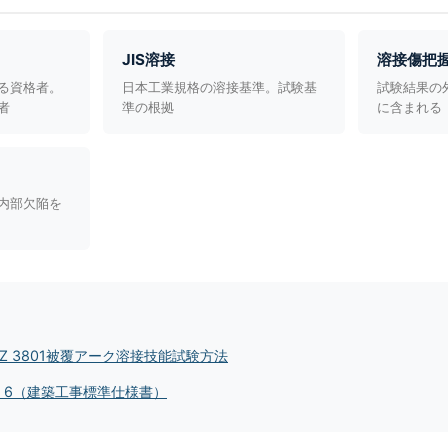
JIS溶接
溶接傷把
る資格者。
日本工業規格の溶接基準。試験基
試験結果の
者
準の根拠
に含まれる
内部欠陥を
 Z 3801被覆アーク溶接技能試験方法
S 6（建築工事標準仕様書）