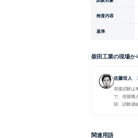
試験対象
検査内容
基準
柴田工業の現場か
佐藤世人
溶接試験は
で、溶接職
回、試験成
関連用語