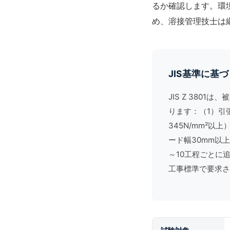
るか確認します。環
め、
溶接管理技士
は
JIS基準に基
JIS Z 3801
は、被
ります：（1）引
345N/mm²以
ード幅30mm以
～10工程ごとに
工事標準
で要求さ