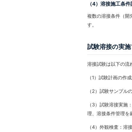
（4）溶接施工条件
複数の溶接条件（開
す。
試験溶接の実施
溶接試験は以下の流
（1）試験計画の作
（2）試験サンプル
（3）試験溶接実施
理
、
溶接条件管理
を
（4）外観検査：
溶