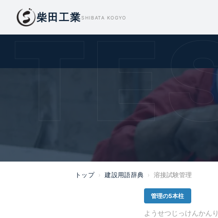
柴田工業
 TE
SHIBATA KOGYO
トップ
›
建設用語辞典
›
溶接試験管理
管理の5本柱
ようせつじっけんかん