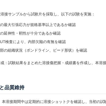
験溶接サンプルから試験片を採取し、以下の試験を実施：
の最大引張応力が規格基準以上であるか確認
の延伸性・靭性が十分であるか確認
UT検査
により、内部欠陥の有無を確認
部の組織状況（ボンドライン、ビード形状）を確認
作成：試験結果をまとめた
溶接傷把握
・成績書を作成し、本溶
と品質維持
、本溶接期間中は定期的に
溶接ショットク
を確認し、当初の試