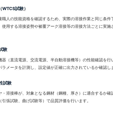
（WTCS試験）
接職人の技能資格を確認するため、実際の溶接作業と同じ条件
、使用する
溶接姿勢
や
被覆アーク溶接
等の溶接方法ごとに実施
試験
機器（直流電源、交流電源、半自動溶接機等）の性能確認を行
パラメータを計測し、設定値が正確に出力されているか確認し
性試験
ヤ・溶接棒
が、対象となる鋼材（鋼種、厚さ）に適合するか確
（引張試験、曲げ試験等）で品質評価を行います。