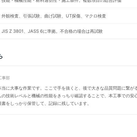
技能・機械性能・材料適切性・施工条件。複数項目の総合評価
外観検査、引張試験、曲げ試験、UT探傷、マクロ検査
JIS Z 3801、JASS 6に準拠。不合格の場合は再試験
ら
工事部
本当に大事な作業です。ここで手を抜くと、後で大きな品質問題に繋が
人の技術レベルと機械の性能をきっちり確認することで、本工事での安
績書をしっかり保管して、記録に残しています。