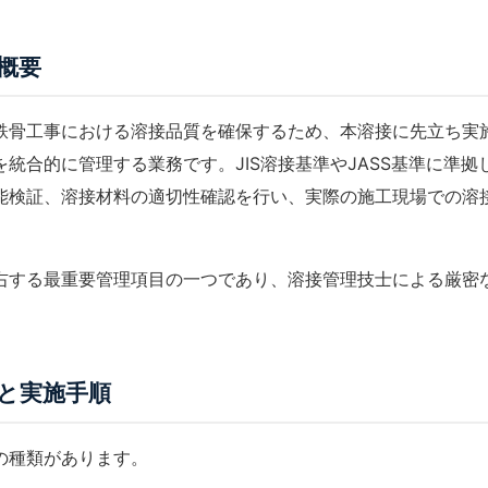
概要
鉄骨工事における溶接品質を確保するため、本溶接に先立ち実
を統合的に管理する業務です。
JIS溶接
基準やJASS基準に準
能検証、溶接材料の適切性確認を行い、実際の施工現場での溶
右する最重要管理項目の一つであり、
溶接管理技士
による厳密
と実施手順
の種類があります。