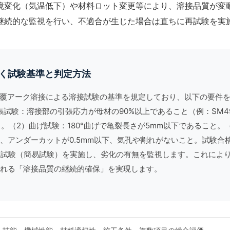
境変化（気温低下）や材料ロット変更等により、溶接品質が変
継続的な監視を行い、不適合が生じた場合は直ちに再試験を実
づく試験基準と判定方法
覆アーク溶接による溶接試験の基準を規定しており、以下の要件
張試験：溶接部の引張応力が母材の90%以上であること（例：SM4
上）。（2）曲げ試験：180°曲げで亀裂長さが5mm以下であること
上、アンダーカットが0.5mm以下、気孔や割れがないこと。試験合
追試験（簡易試験）を実施し、劣化の有無を監視します。これによ
れる「溶接品質の継続的確保」を実現します。