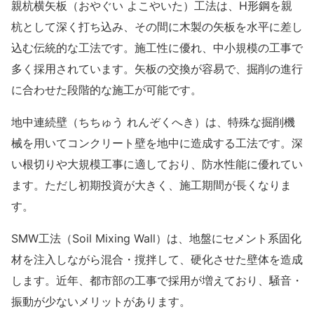
親杭横矢板（おやぐい よこやいた）工法は、H形鋼を親
杭として深く打ち込み、その間に木製の矢板を水平に差し
込む伝統的な工法です。施工性に優れ、中小規模の工事で
多く採用されています。矢板の交換が容易で、掘削の進行
に合わせた段階的な施工が可能です。
地中連続壁（ちちゅう れんぞくへき）は、特殊な掘削機
械を用いてコンクリート壁を地中に造成する工法です。深
い根切りや大規模工事に適しており、防水性能に優れてい
ます。ただし初期投資が大きく、施工期間が長くなりま
す。
SMW工法（Soil Mixing Wall）は、地盤にセメント系固化
材を注入しながら混合・撹拌して、硬化させた壁体を造成
します。近年、都市部の工事で採用が増えており、騒音・
振動が少ないメリットがあります。