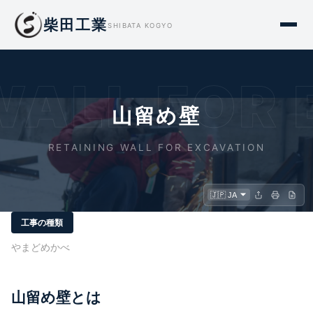
柴田工業
SHIBATA KOGYO
WALL FOR
山留め壁
RETAINING WALL FOR EXCAVATION
工事の種類
やまどめかべ
山留め壁とは