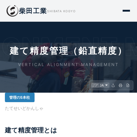
柴田工業
SHIBATA KOGYO
LIGNMENT
建て精度管理（鉛直精度）
VERTICAL ALIGNMENT MANAGEMENT
管理の5本柱
たてせいどかんしゃ
建て精度管理とは