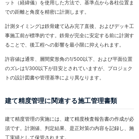
ット（経緯儀）を使用した方法で、基準点から各柱位置ま
での距離と角度を精密に計測します。
計測タイミングは
鉄骨建て込み
完了直後、および
デッキ工
事
施工前が標準的です。鉄骨が完全に安定する前に計測す
ることで、後工程への影響を最小限に抑えられます。
許容値は通常、層間変形角の1/500以下、および平面位置
のズレは1/300以下が目安とされていますが、プロジェク
トの設計図書や管理基準により異なります。
建て精度管理に関連する施工管理書類
建て精度管理の実施には、
建て精度検査報告書
の作成が必
須です。計測値、判定結果、是正対策の内容を記録し、施
工実績として保管されます。