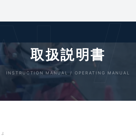
L 
取扱説明書
INSTRUCTION MANUAL / OPERATING MANUAL
しょ