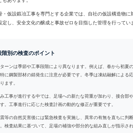
ともあります。
骨・仮設鍛冶工事を専門とする企業では、自社の仮設構造物に
設定し、安全文化の醸成と事故ゼロを目指した管理を行ってい
段階別の検査のポイント
ターンは季節や工事段階により異なります。例えば、春から初夏
特に鋼製部材の錆発生に注意が必要です。冬季は凍結融解による
ります。
み
工事が進行する中では、足場への新たな荷重が加わり、接合部
す。工事進行に応じた検査計画の動的な修正が重要です。
震等の自然災害後には緊急検査を実施し、異常の有無を直ちに判
。検査結果に基づいて、足場の補強や部分的な組み直しが指示さ