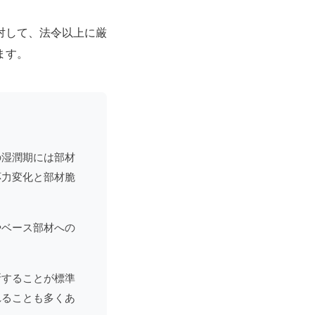
対して、法令以上に厳
ます。
の湿潤期には部材
応力変化と部材脆
やベース部材への
断することが標準
れることも多くあ