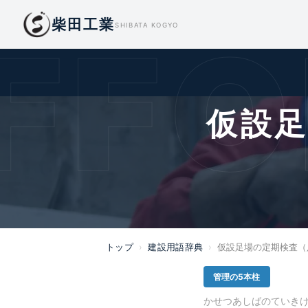
柴田工業
FOL
SHIBATA KOGYO
仮設
トップ
›
建設用語辞典
›
仮設足場の定期検査（
管理の5本柱
かせつあしばのていき