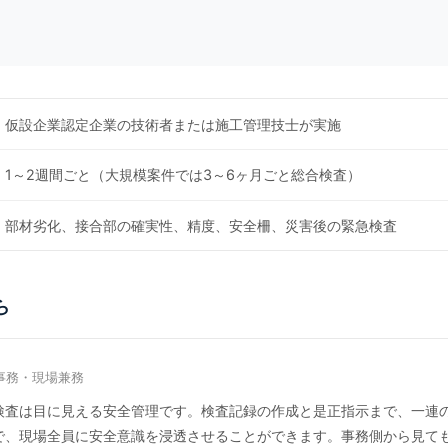
仮設企業認定企業の技術者または施工管理技士が実施
1～2週間ごと（大規模案件では3～6ヶ月ごと総合検査）
部材劣化、接合部の確実性、精度、安全柵、災害後の緊急検査
ら
事務・現場兼務
検査は目に見える安全管理です。検査記録の作成と是正指示まで、一連
で、現場全員に安全意識を浸透させることができます。事務側から見て