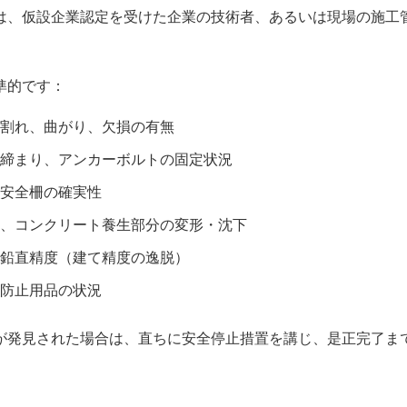
は、
仮設企業認定
を受けた企業の技術者、あるいは現場の
施工
準的です：
割れ、曲がり、欠損の有無
締まり、
アンカーボルト
の固定状況
安全柵の確実性
、
コンクリート養生
部分の変形・沈下
鉛直精度（
建て精度
の逸脱）
防止用品の状況
が発見された場合は、直ちに
安全停止
措置を講じ、是正完了ま