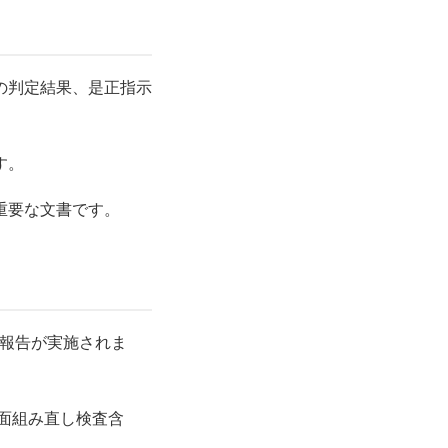
の判定結果、是正指示
す。
重要な文書です。
報告
が実施されま
面組み直し検査含