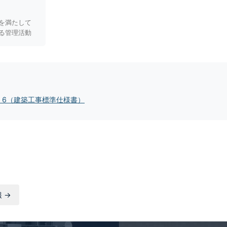
を満たして
る管理活動
S 6（建築工事標準仕様書）
 →