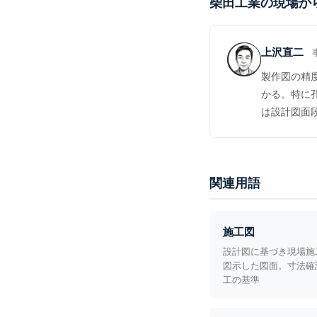
柴田工業の現場か
上沢直二
製作図の精
かる。特に
は設計図面
関連用語
施工図
設計図に基づき現場施
図示した図面。寸法確
工の基準