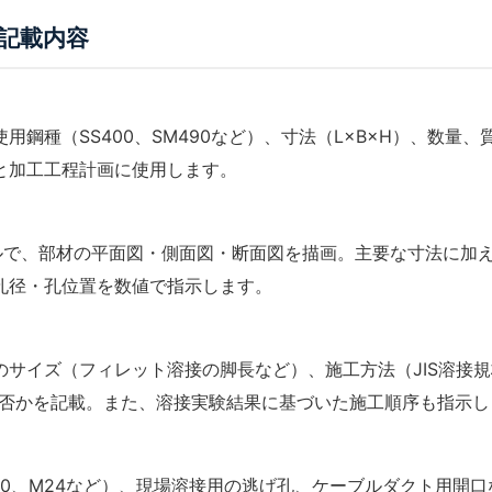
記載内容
用鋼種（SS400、SM490など）、寸法（L×B×H）、数量
と加工工程計画に使用します。
スケールで、部材の平面図・側面図・断面図を描画。主要な寸法に
孔径・孔位置を数値で指示します。
のサイズ（フィレット溶接の脚長など）、施工方法（
JIS溶接
規
否かを記載。また、
溶接実験
結果に基づいた施工順序も指示し
20、M24など）、現場溶接用の逃げ孔、ケーブルダクト用開