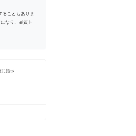
することもありま
確になり、品質ト
確に指示