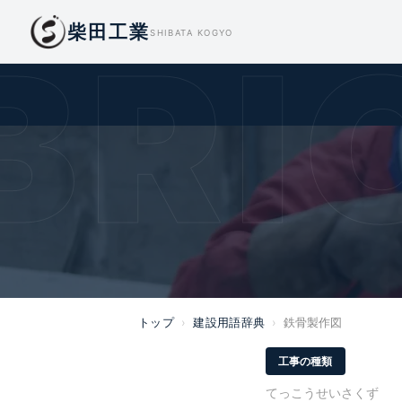
柴田工業
BRI
SHIBATA KOGYO
トップ
›
建設用語辞典
›
鉄骨製作図
工事の種類
てっこうせいさくず