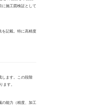
前に
施工図検証
として
法を記載。特に高精度
成します。この段階
ります。
械の能力（精度、加工