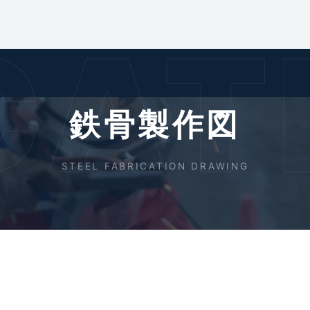
CA
鉄骨製作図
STEEL FABRICATION DRAWING