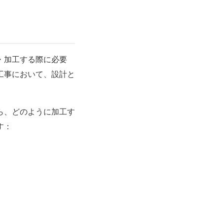
・加工する際に必要
工事
において、設計と
ら、どのように加工す
す：