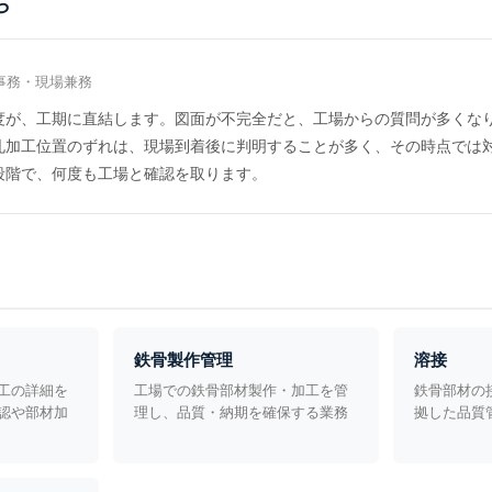
ら
事務・現場兼務
度が、工期に直結します。図面が不完全だと、工場からの質問が多くな
孔加工位置のずれは、現場到着後に判明することが多く、その時点では
段階で、何度も工場と確認を取ります。
鉄骨製作管理
溶接
工の詳細を
工場での鉄骨部材製作・加工を管
鉄骨部材の接
認や部材加
理し、品質・納期を確保する業務
拠した品質