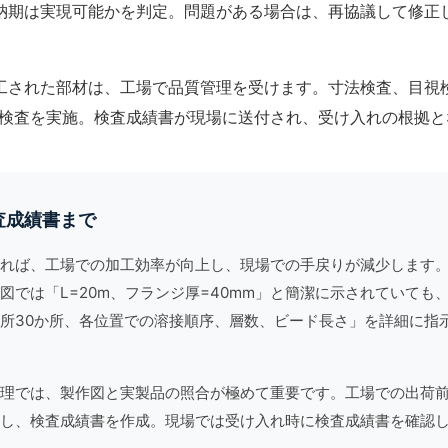
納期は実現可能かを判定。問題がある場合は、再協議して修正
工された部材は、工場で
品質管理
を受けます。寸法検査、目視
検査を実施。検査成績書が現場に送付され、受け入れの根拠と
査成績書まで
れば、工場での加工効率が向上し、現場での手戻りが減少します
図では「L=20m、フランジ厚=40mm」と簡潔に示されていても
所30か所、各位置での溶接順序、層数、ビード長さ」を詳細に指
理
では、製作図と実製品の照合が極めて重要です。工場での出荷
し、検査成績書を作成。現場では受け入れ時に検査成績書を確認