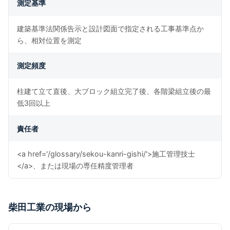
測定基準
建築基準法関係告示と設計図面で指定される工事基準点か
ら、相対位置を測定
測定頻度
柱建て立て直後、大ブロック組立完了後、各階梁組立後の最
低3回以上
責任者
<a href='/glossary/sekou-kanri-gishi/'>施工管理技士
</a>、または現場の専任精度管理者
柴田工業の現場から