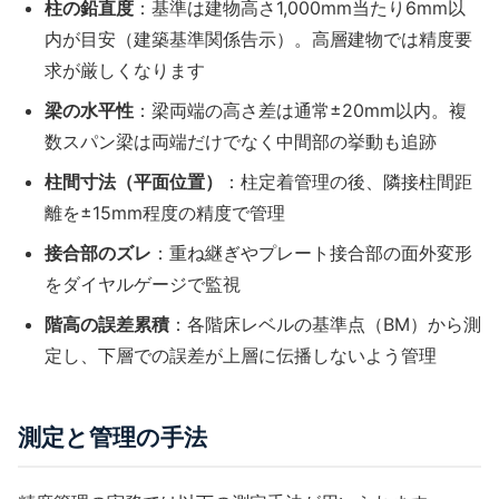
柱の鉛直度
：基準は建物高さ1,000mm当たり6mm以
内が目安（建築基準関係告示）。高層建物では精度要
求が厳しくなります
梁の水平性
：梁両端の高さ差は通常±20mm以内。複
数スパン梁は両端だけでなく中間部の挙動も追跡
柱間寸法（平面位置）
：
柱定着管理
の後、隣接柱間距
離を±15mm程度の精度で管理
接合部のズレ
：
重ね継ぎ
やプレート接合部の面外変形
をダイヤルゲージで監視
階高の誤差累積
：各階床レベルの基準点（BM）から測
定し、下層での誤差が上層に伝播しないよう管理
測定と管理の手法