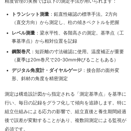
精度管理の実務では以下の測定手法が用いられます：
トランシット測量
：鉛直性確認の標準手法。2方向
（直交方向）から測定し、柱の傾きベクトルを把握
レベル測量
：梁水平性、各階高さの測定。基準点（工
事基準点）から相対位置を記録
鋼製巻尺
：短距離の寸法確認に使用。温度補正が重要
（夏季は20m巻尺で20-30mm伸びることもある）
デジタル角度計・ダイヤルゲージ
：接合部の面外変
形、斜材の角度を精密測定
測定は
構造設計図
から指定される「測定基準点」を基準に
行い、毎日の記録をグラフ化して傾向を追跡します。特に
組立仕組み
による応力の影響で、組立直後と養生期間経過
後で誤差が変動することがあり、複数回測定による監視が
必須です。