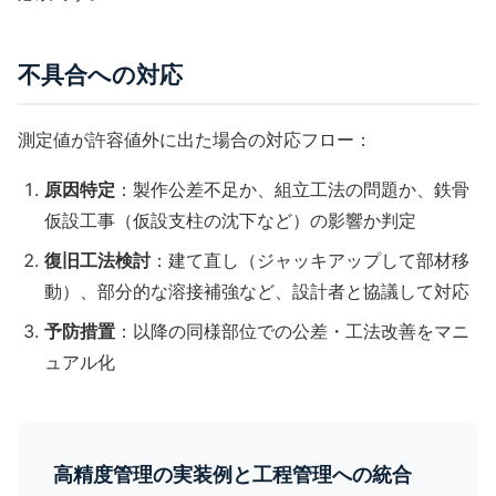
不具合への対応
測定値が許容値外に出た場合の対応フロー：
原因特定
：製作公差不足か、組立工法の問題か、
鉄骨
仮設工事
（仮設支柱の沈下など）の影響か判定
復旧工法検討
：
建て直し
（ジャッキアップして部材移
動）、部分的な
溶接
補強など、設計者と協議して対応
予防措置
：以降の同様部位での公差・工法改善をマニ
ュアル化
高精度管理の実装例と工程管理への統合