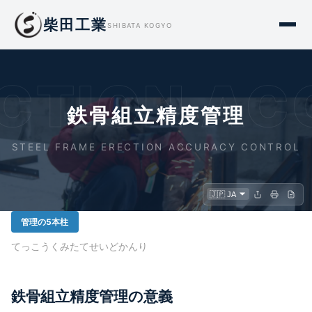
柴田工業
SHIBATA KOGYO
ECTION A
鉄骨組立精度管理
STEEL FRAME ERECTION ACCURACY CONTROL
管理の5本柱
てっこうくみたてせいどかんり
鉄骨組立精度管理の意義