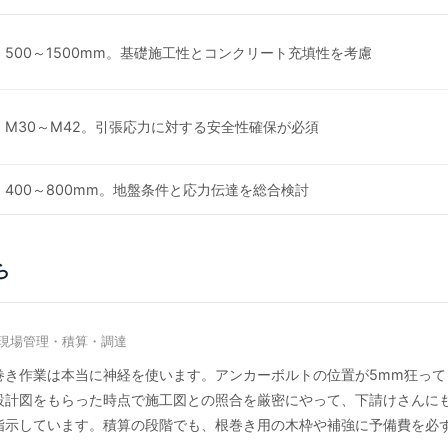
500～1500mm。基礎施工性とコンクリート充填性を考慮
M30～M42。引張応力に対する安全性確保が必須
400～800mm。地盤条件と応力伝達を総合検討
ら
現場管理・積算・調達
巻き作業は本当に神経を使います。アンカーボルトの位置が5mm狂って
設計図をもらった時点で施工図との照合を厳密にやって、下請けさんに
指示しています。積算の段階でも、根巻き用の木枠や補強に予備費を必