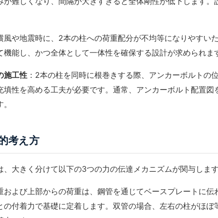
みが難しくなり、間隔が大きすぎると全体剛性が低下します。
横風や地震時に、2本の柱への荷重配分が不均等になりやすい
て機能し、かつ全体として一体性を確保する設計が求められま
の施工性
：2本の柱を同時に根巻きする際、アンカーボルトの
充填性を高める工夫が必要です。通常、
アンカーボルト
配置図
す。
的考え方
は、大きく分けて以下の3つの力の伝達メカニズムが関与しま
重および上部からの荷重は、鋼管を通じてベースプレートに伝
との付着力で基礎に定着します。双管の場合、左右の柱がほぼ