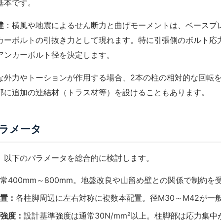
基本です。
達
：横風や地震によるせん断力と曲げモーメントは、ベースプ
カーボルトの引抜き力として現れます。特に引張側のボルト応
アンカーボルト径を決定します。
な外力やトーションが作用する場合、2本の柱の相対的な回転
部に追加の連結材（トラス材等）を設けることもあります。
ラメータ
、以下のパラメータを総合的に検討します。
常400mm～800mm。地盤改良や山留め壁との関係で制約を
置：
各柱脚周辺に左右対称に複数本配置。径M30～M42が一
強度：
設計基準強度
は通常30N/mm²以上。柱脚部は応力集