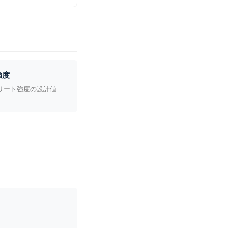
強度
リート強度の設計値