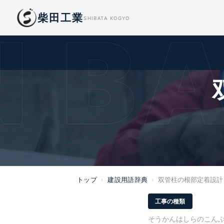
柴田工業
 BA
SHIBATA KOGYO
トップ
›
建設用語辞典
›
双管柱の根部定着設計
工事の種類
そうかんはしらのこん