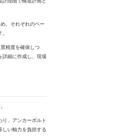
設計段階で構造計画と
ため、それぞれの
ベー
す。
位置精度を確保しつ
を詳細に作成し、現場
す。
わり、
アンカーボルト
等しい軸力を負担する