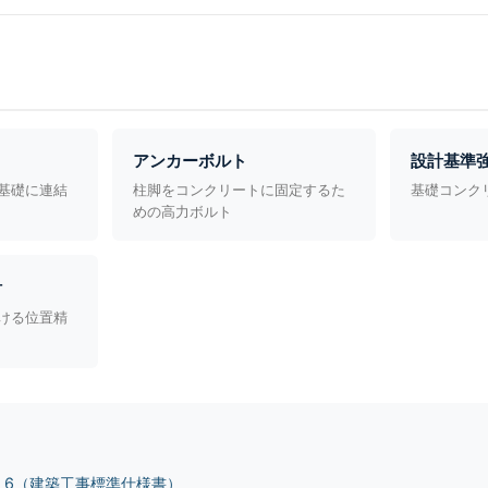
アンカーボルト
設計基準
基礎に連結
柱脚をコンクリートに固定するた
基礎コンク
めの高力ボルト
計
ける位置精
S 6（建築工事標準仕様書）