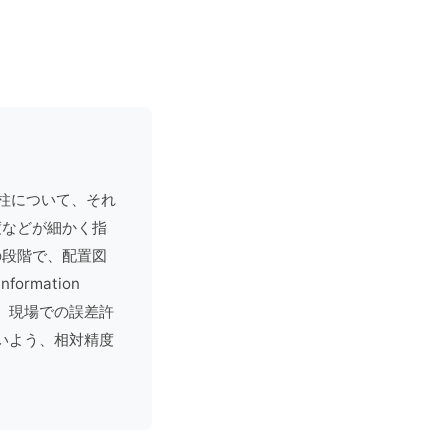
柱について、それ
度などが細かく指
の段階で、配置図
 Information
。現場での誤差許
いよう、相対精度